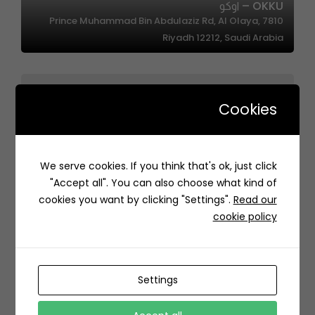
OKKU – اوكو
7810 Prince Muhammad Bin Abdulaziz Rd, Al Olaya,
Riyadh 12212, Saudi Arabia
Cookies
We serve cookies. If you think that's ok, just click
Baalbek – بعلبك
"Accept all". You can also choose what kind of
2961 طريق العروبة، السليمانية، الرياض 12245 8309، السعودية
cookies you want by clicking "Settings".
Read our
cookie policy
Settings