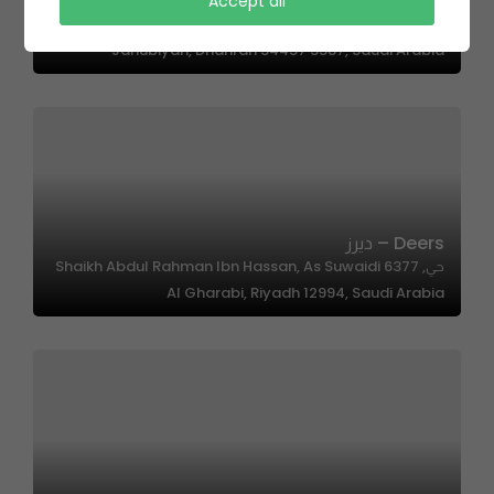
Uncle Fluffy | انكل فلافي
Accept all
6864 King Saud Bin Abdulaziz Rd, Al Dawhah Al
Janubiyah, Dhahran 34457 3587, Saudi Arabia
Deers – ديرز
حي, 6377 Shaikh Abdul Rahman Ibn Hassan, As Suwaidi
Al Gharabi, Riyadh 12994, Saudi Arabia