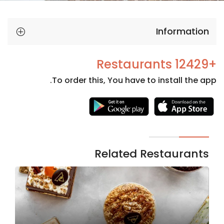
Information
+12429 Restaurants
To order this, You have to install the app.
Necessary
These
cookies
are not
Related Restaurants
optional.
They are
needed
for the
website to
function.