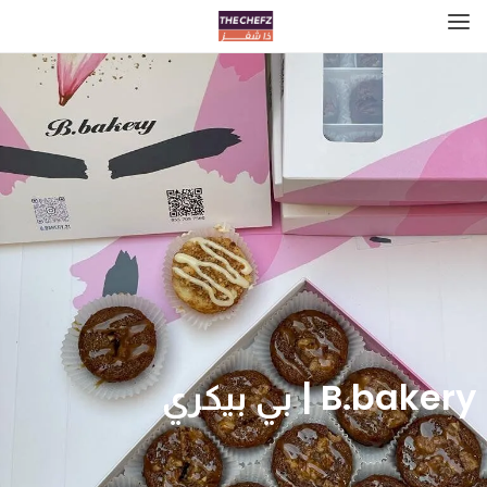
B.bakery | بي بيكري