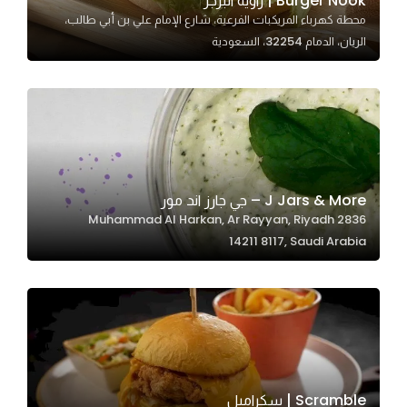
Burger Nook | زاوية البرجر
In order for
محطة كهرباء المريكبات الفرعية، شارع الإمام علي بن أبي طالب،
الريان، الدمام 32254، السعودية
our website
to perform
as well as
possible
during your
visit. If you
refuse
J Jars & More – جي جارز اند مور
these
2836 Muhammad Al Harkan, Ar Rayyan, Riyadh
cookies,
14211 8117, Saudi Arabia
some
functionality
will
disappear
from the
website.
Scramble | سكرامبل