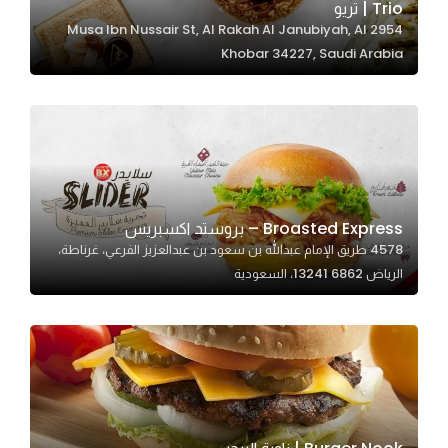
Trio | تريو
2954 Musa Ibn Nussair St, Al Rakah Al Janubiyah, Al
Khobar 34227, Saudi Arabia
Statistics
In order for
us to
improve
the
website's
functionality
Broasted Express – بروستد اكسبريس
and
4578 طريق الإمام عبدالله بن سعود بن عبدالعزيز الفرعي، غرناطة،
structure,
الرياض 13241 6862، السعودية
based on
how the
website is
used.
Experience