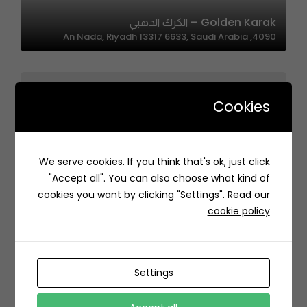
Golden Karak – الكرك الذهبي
4090, An Nada, Riyadh 13317 6633, Saudi Arabia
Cookies
We serve cookies. If you think that's ok, just click
IT.
"Accept all". You can also choose what kind of
RH5V+GPP، الدهناء، الملقا، الرياض 13524، السعودية
cookies you want by clicking "Settings".
Read our
cookie policy
Settings