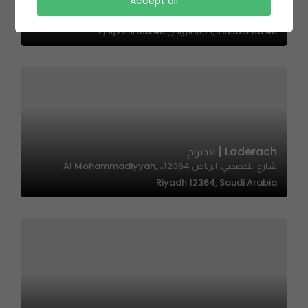
TAP / SANTA NATA | سانتا ناتا / تاب
Accept all
محطة كهرباء حي قرطبة، 6441 طريق سعيد ابن زيد، قرطبة، الرياض
13248 2526،، قرطبة، الرياض 13248، السعودية
Laderach | لاديراخ
شارع التخصصي، الرياض 12364،، Al Mohammadiyyah,
Riyadh 12364, Saudi Arabia