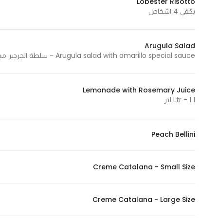
Lobester Risotto
يكفي 4 اشخاص
Statistics
Arugula Salad
In order for
Arugula salad with amarillo special sauce - سلطة الجرجير مع صوص أماريو الخاص
us to
improve
the
Lemonade with Rosemary Juice
website's
1 Ltr - 1 لتر
functionality
and
structure,
Peach Bellini
based on
how the
Creme Catalana - Small Size
website is
used.
Creme Catalana - Large Size
Experience