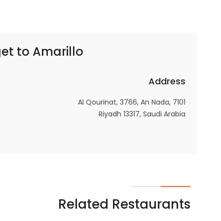
In order for
our website
to perform
as well as
Amarillo – أماريو
get to
possible
during your
Address
visit. If you
refuse
7101 Al Qourinat, 3766, An Nada,
these
Riyadh 13317, Saudi Arabia
cookies,
some
functionality
will
disappear
from the
website.
Related Restaurants