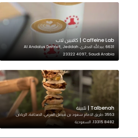
Marketing
By sharing
your
interests and
behavior as
Caffeine Lab | كافيين لاب
you visit our
6631 عبدالله المطري، Al Andalus District, Jeddah
site, you
23322 4097, Saudi Arabia
increase the
chance of
seeing
personalized
content and
offers.
Talbenah | تلبينة
3553 طريق الامام سعود بن فيصل الفرعي، الصحافة، الرياض
13315 8482، السعودية