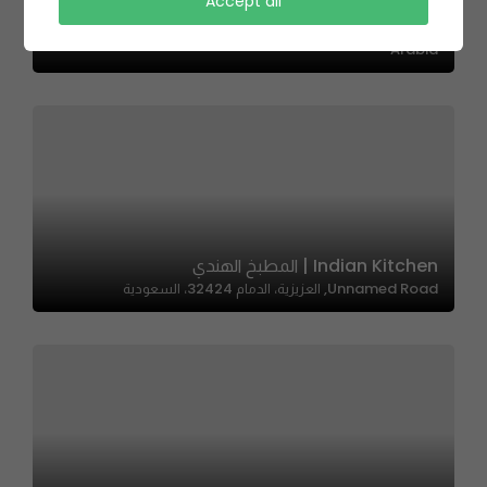
BAKARAT | بكرات
Accept all
Prince Sultan Rd, Al Basateen, Jeddah 23717, Saudi
Arabia
Indian Kitchen | المطبخ الهندي
Unnamed Road, العزيزية، الدمام 32424، السعودية