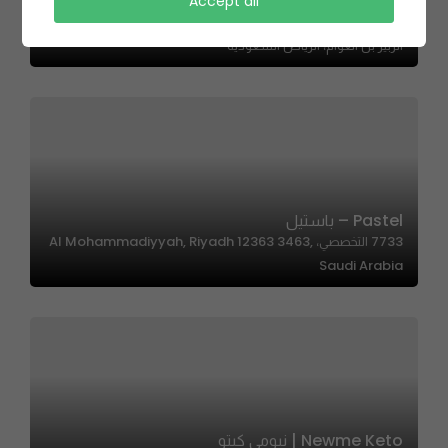
Accept all
Froz – فروز
الزبير بن العوام، الرياض السعودية
Pastel – باستيل
7733 التخصصي، Al Mohammadiyyah, Riyadh 12363 3463,
Saudi Arabia
Newme Keto | نيومي كيتو