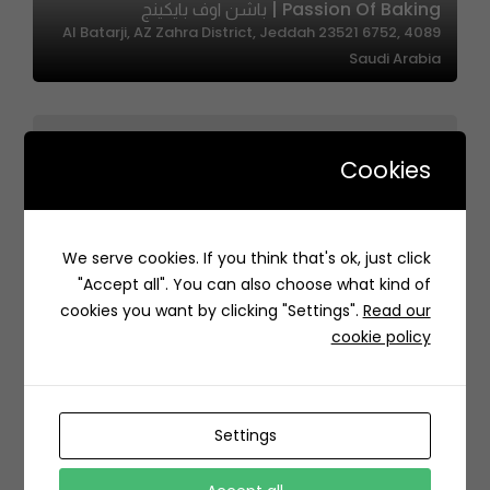
Passion Of Baking | باشن اوف بايكينج
4089 Al Batarji, AZ Zahra District, Jeddah 23521 6752,
Saudi Arabia
Cookies
Beano | بينو
We serve cookies. If you think that's ok, just click
4670 Prince Faisal Bin Fahd Road, Al Hizam Al Akhdar,
"Accept all". You can also choose what kind of
Al Khobar 34433 6169, Saudi Arabia
cookies you want by clicking "Settings".
Read our
cookie policy
Settings