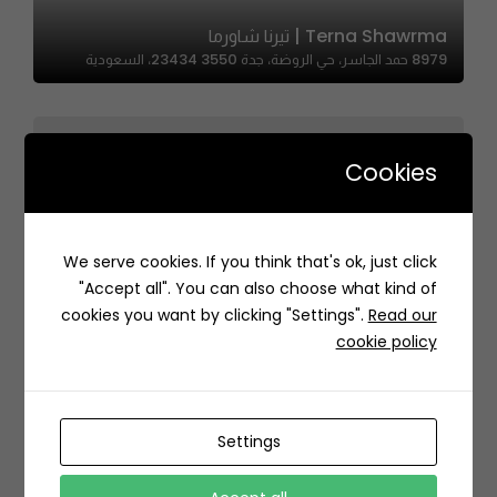
Terna Shawrma | تيرنا شاورما
8979 حمد الجاسر، حي الروضة، جدة 23434 3550، السعودية
Cookies
Ice Cream Village – قرية المثلجات
We serve cookies. If you think that's ok, just click
8139 Takhassusi Branch Rd, Al Mohammadiyyah,
"Accept all". You can also choose what kind of
Riyadh 12363 3269, Saudi Arabia
cookies you want by clicking "Settings".
Read our
cookie policy
Settings