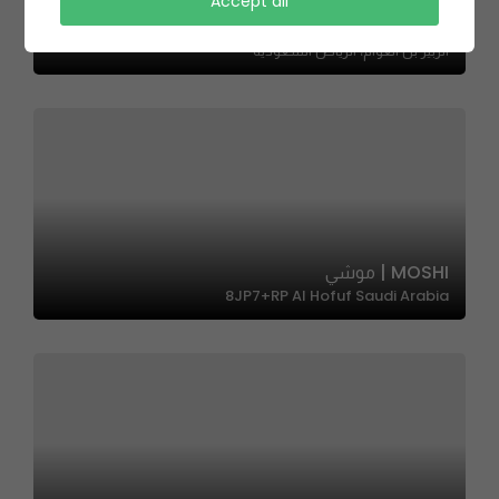
Accept all
Froz – فروز
الزبير بن العوام، الرياض السعودية
MOSHI | موشي
8JP7+RP Al Hofuf Saudi Arabia