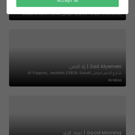
Accept all
Scatteres ||سكاترز
QQW2+MQ2, Ghirnatah, الرياض 13242, Saudi Arabia
Zad Alyemen | زاد اليمن
شارع الامير فيصل, Al Yaqoot, Jeddah 23826, Saudi
Arabia
Good Morning | صباح الخير