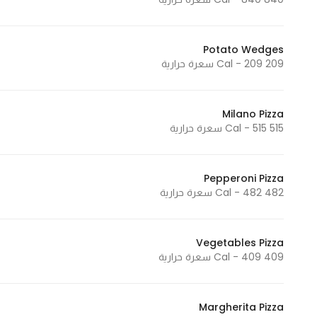
Marketing
By sharing
Potato Wedges
your
209 Cal - 209 سعرة حرارية
interests and
behavior as
you visit our
Milano Pizza
site, you
515 Cal - 515 سعرة حرارية
increase the
chance of
seeing
Pepperoni Pizza
482 Cal - 482 سعرة حرارية
personalized
content and
offers.
Vegetables Pizza
409 Cal - 409 سعرة حرارية
Margherita Pizza