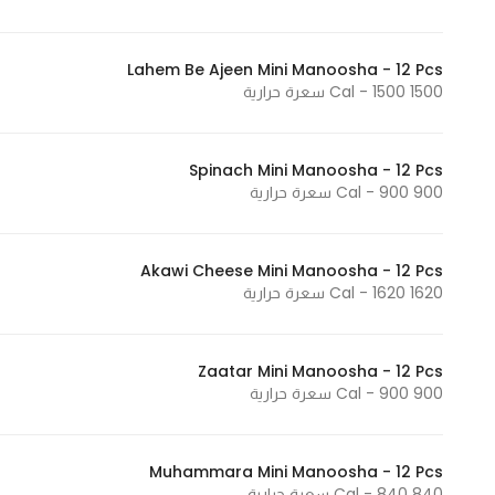
In order for
our website
Lahem Be Ajeen Mini Manoosha - 12 Pcs
to perform
1500 Cal - 1500 سعرة حرارية
as well as
possible
during your
Spinach Mini Manoosha - 12 Pcs
visit. If you
900 Cal - 900 سعرة حرارية
refuse
these
Akawi Cheese Mini Manoosha - 12 Pcs
cookies,
1620 Cal - 1620 سعرة حرارية
some
functionality
will
Zaatar Mini Manoosha - 12 Pcs
disappear
900 Cal - 900 سعرة حرارية
from the
website.
Muhammara Mini Manoosha - 12 Pcs
840 Cal - 840 سعرة حرارية