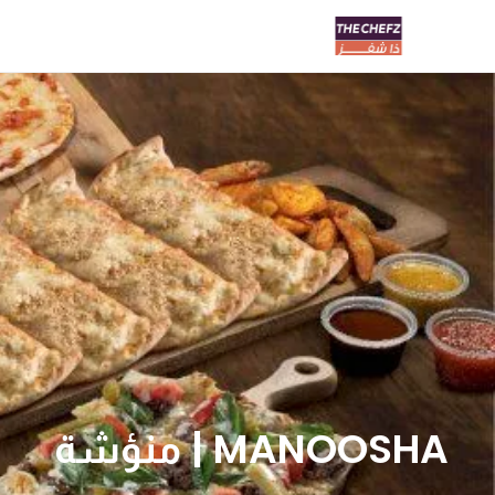
MANOOSHA | منؤشة