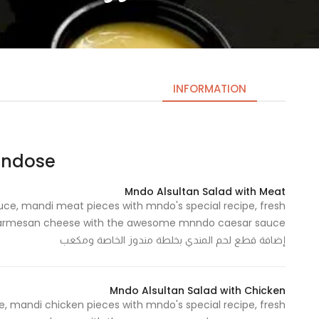
INFORMATION
Mndose | مند
Necessary
These
Mndo Alsultan Salad with Meat
cookies
uce, mandi meat pieces with mndo's special recipe, fresh
are not
optional.
إضافة قطع لحم المندي بخلطة مندوز الخاصة ومكعب
They are
needed
for the
Mndo Alsultan Salad with Chicken
website to
, mandi chicken pieces with mndo's special recipe, fresh
function.