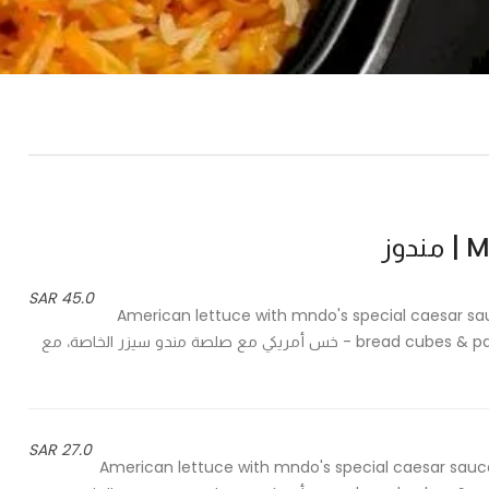
وز
45.0 SAR
American lettuce with mndo's special caesar sa
bread cubes & parmesan cheese with the awesome mnndo caesar sauce - خس أمريكي مع صلصة مندو سيزر الخاصة، مع
27.0 SAR
American lettuce with mndo's special caesar sauce