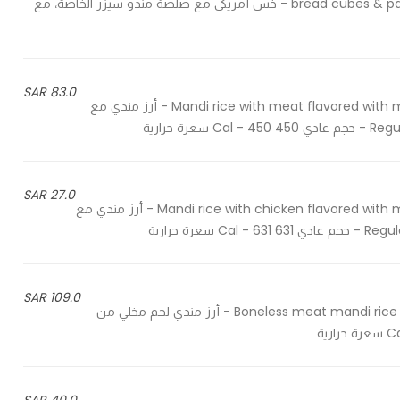
bread cubes & parmesan cheese with the awesome mnndo caesar sauce - خس أمريكي مع صلصة مندو سيزر الخاصة، مع
83.0 SAR
Mandi rice with meat flavored with mndo's special recipe, cooked in the original way of mandi - أرز مندي مع
27.0 SAR
Mandi rice with chicken flavored with mndo's special recipe, cooked in the original way of mandi - أرز مندي مع
109.0 SAR
Boneless meat mandi rice with mndo's special mixture, the authentic way of mandi - أرز مندي لحم مخلي من