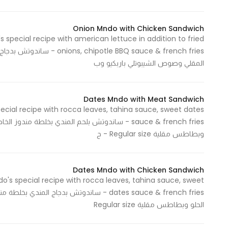
Marketing
By sharing
Onion Mndo with Chicken Sandwich
your
special recipe with american lettuce in addition to fried
interests and
e BBQ sauce & french fries
behavior as
المقلي وصوص الشيبوتلي باربكيو وب
you visit our
site, you
Dates Mndo with Meat Sandwich
increase the
cial recipe with rocca leaves, tahina sauce, sweet dates
chance of
sauce & french fries - ساندوتش بلحم المندي بخلط
seeing
وبطاطس مقلية Regular size - ح
personalized
content and
offers.
Dates Mndo with Chicken Sandwich
's special recipe with rocca leaves, tahina sauce, sweet
dates sauce & french fries - ساندوتش بدجا
الحلو وبطاطس مقلية Regular size