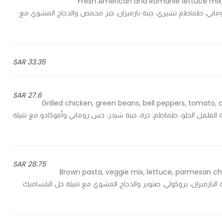
Fresh American and Romanie lettuce mix,
ن الخس الأمريكي والروماني، طماطم تشيري، جبنة بارميزان، خبز محمص والدجاج المشوي مع
33.35 SAR
27.6 SAR
Grilled chicken, green beans, bell peppers, tomato
 خضراء، تشكيلة الفلفل الحلو، طماطم، ذرة، جبنة شيدر، خس روماني وأفوكادو مع تتبيلة
28.75 SAR
Brown pasta, veggie mix, lettuce, parmesan che
خضار، خس، جبنة البارميزان، بروكولي، صنوبر والدجاج المشوي مع تتبيلة خل البلساميك