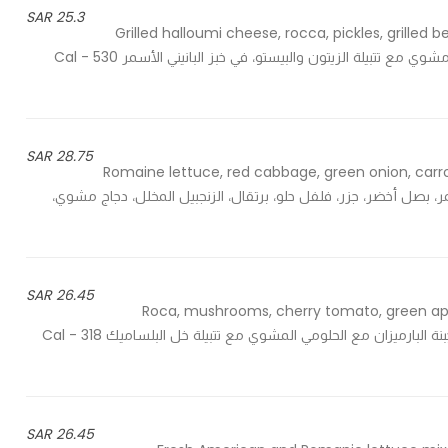
25.3 SAR
Grilled halloumi cheese, rocca, pickles, grilled
panini bread - جبنة حلومي مشوية، جرجير، خيار مخلل، فلفل رومي مشوي مع تتبيلة الزيتون والبيستو، في خبز البانيني الأسمر 530 Cal -
28.75 SAR
Romaine lettuce, red cabbage, green onion, carrot
cr - خس روماني، كرنب أحمر، بصل أخضر، جزر، فلفل حلو، برتقال، الزنجبيل المخلل، دجاج مشوي،
26.45 SAR
Roca, mushrooms, cherry tomato, green app
vinaigrette dressing - جرجير، فطر، طماطم تشيري، تفاح أخضر، جبنة البارميزان مع الحلومي المشوي مع تتبيلة خل البلساميك 318 Cal -
26.45 SAR