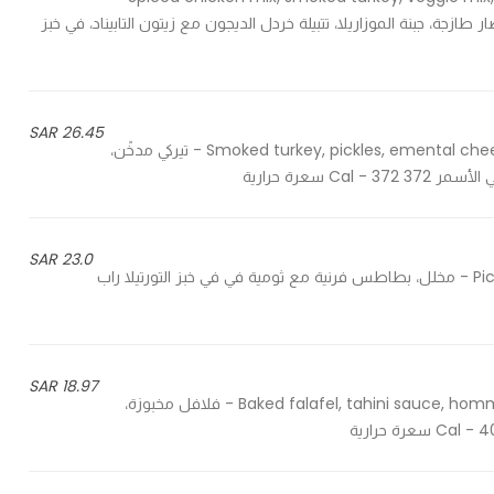
التيركي، خضار طازجة، جبنة الموزاريلا، تتبيلة خردل الديجون مع زيتون التابيناد، في خبز
26.45 SAR
Smoked turkey, pickles, emental cheese, tomato, lettuce, dijon mustard, in brown panini bread - تيركي مدخًن،
 سعرة حرارية
23.0 SAR
Pickles, baked potato and garlic spread in tortilla wrap bread - مخلل، بطاطس فرنية مع ثومية في في خبز التورتيلا راب
18.97 SAR
Baked falafel, tahini sauce, hommus spread, tomato, lettuce, parsley, in tortilla wrap bread - فلافل مخبوزة،