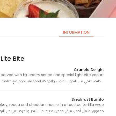
INFORMATION
Lite Bite | لايت بايت
Necessary
These
Granola Delight
cookies
 served with blueberry sauce and special light bite yogurt
are not
- خليط صحي من البذور، الحبوب والفواكة المجففة، يقدم مع صلصة التوت البري مع لبن 
optional.
They are
needed
Breakfast Burrito
for the
website to
مخفوق، فلفل أحمر، تيركي مدخن مع جبنة الشيدر والجرجير في خبز التورتيلا 395 Cal - 395 سعرة 
function.