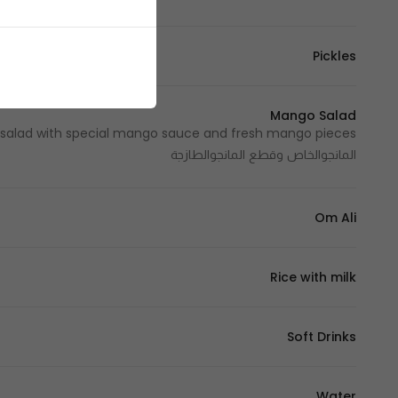
Pickles
Mango Salad
المانجوالخاص وقطع المانجوالطازجة
Om Ali
Rice with milk
Soft Drinks
Water