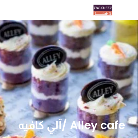
Alley cafe /آلي كافيه