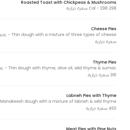
Roasted Toast with Chickpeas & Mushrooms
Marketing
298 Cal - 298 سعرة حرارية
By sharing
your
interests and
Cheese Pies
behavior as
سعرة حرارية
you visit our
site, you
increase the
Thyme Pies
chance of
seeing
316 سعرة حرارية
personalized
content and
offers.
Labneh Pies with Thyme
450 سعرة حرارية
Meat Pies with Pine Nuts