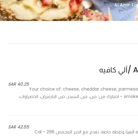
يه
40.25 SAR
Your choice of: cheese, cheddar cheese, parmesan
smoked salmon or mushrooms, served with toast & french fries - اختيارك من: جبن، جبن الشيدر، جبن البارميزان، الخضراوات،
42.55 SAR
With feta cheese & special mix, served with toast - مع جبنة الفيتا وخلطة خاصة، تقدم مع الخبز المحمص 296 Cal -