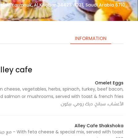
6710 Al Amir Turki, Al Yarmouk, Al Khobar 34423 4231, Saudi Arabia
INFORMATION
Alley cafe /آلي كاف
Necessary
These
Omelet Eggs
cookies
 cheese, vegetables, herbs, spinach, turkey, beef bacon,
are not
optional.
الأعشاب، سبانخ، ديك رومي، بيكون
They are
needed
for the
Alley Cafe Shakshoka
website to
function.