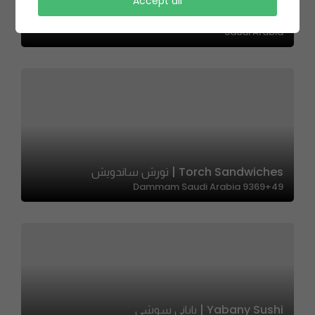
Egyptian Pottery | مطعم الفخارة المصرية
Accept all
4120 Al Batarji Branch, حي الزهراء، Jeddah 23522 6850,
Saudi Arabia
Torch Sandwiches | تورش ساندويش
9369+49 Dammam Saudi Arabia
Yabany Sushi | ياباني سوشي