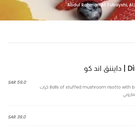
د كو
59.0 SAR
5 Balls of stuffed mushroom risotto with buffalo mozzarella cheese, served with maroni sauce - 5 كرات
ماروني
39.0 SAR