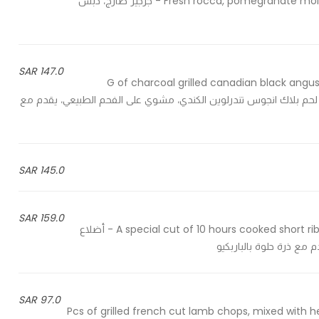
Fresh rocca, pomegranate molasses, walnuts, pomegranate seeds and halloumi cheese - جرجير طازج، دبس
147.0 SAR
180 G of charcoal grilled canadian black a
mashed potato & caramelized onio جرام من لحم بلاك انجوس تندرلوين الكندي، مشوي على الفحم الطبيعي، يقدم مع
145.0 SAR
159.0 SAR
A special cut of 10 hours cooked short ribs with our special BBQ sauce, served with BBQ sweet corn - أضلاع
97.0 SAR
5 Pcs of grilled french cut lamb chops, mixed with