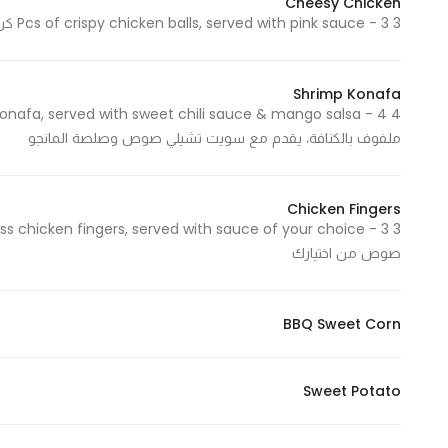
Cheesy Chicken
3 Pcs of crispy chicken balls, served with pink sauce - 3 كرات محشية بالدجاج وجبنة الشيدر، تقدم مع بينك صوص
Statistics
Shrimp Konafa
In order for
us to
ملفوف بالكنافة، يقدم مع سويت تشيلي صوص وصلصة المانجو
improve
the
website's
Chicken Fingers
functionality
and
صوص من اختيارك
structure,
based on
how the
BBQ Sweet Corn
website is
used.
Sweet Potato
Experience