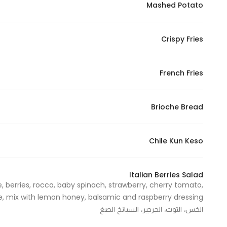
Mashed Potato
In order for
our website
to perform
Crispy Fries
as well as
possible
French Fries
during your
visit. If you
refuse
Brioche Bread
these
cookies,
some
Chile Kun Keso
functionality
will
Italian Berries Salad
disappear
e, berries, rocca, baby spinach, strawberry, cherry tomato,
from the
website.
الخس، التوت، الجرجير، السبانخ الصغ