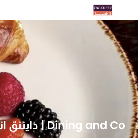
Dining and Co | دايننق اند كو