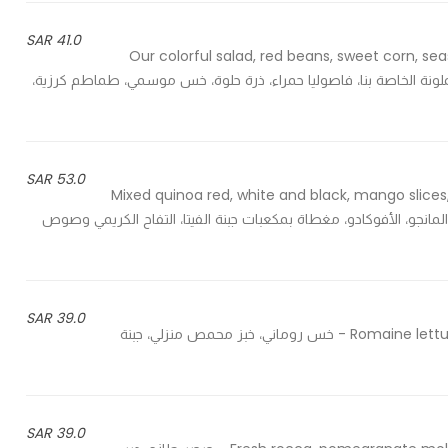
41.0 SAR
Our colorful salad, red beans, sweet corn, s
lemon honey, citrus and  - السلطة الملونة الخاصة بنا، فاصوليا حمراء، ذرة حلوة، خس موسمي، طماطم كرزية،
53.0 SAR
Mixed quinoa red, white and black, mango slice
سود، شرائح المانجو، الأفوكادو، مغطاة بمكعبات جبنة الفيتا، التفاح الكريمي وصوص
39.0 SAR
Romaine lettuce, homemade croutons, parmesan and caesar dressing - خس روماني، خبز محمص منزلي، جبنة
39.0 SAR