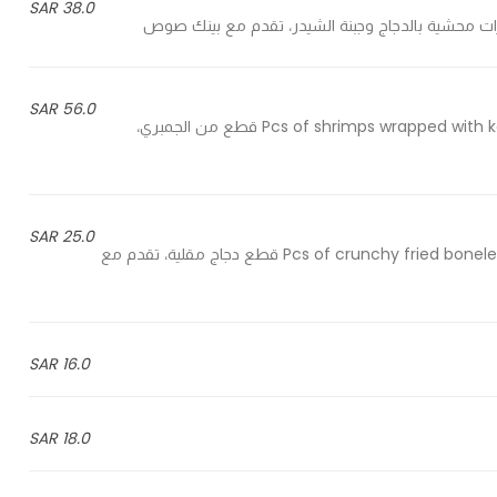
38.0 SAR
56.0 SAR
4 Pcs of shrimps wrapped with konafa, served with sweet chili sauce & mango salsa - 4 قطع من الجمبري،
25.0 SAR
3 Pcs of crunchy fried boneless chicken fingers, served with sauce of your choice - 3 قطع دجاج مقلية، تقدم مع
16.0 SAR
18.0 SAR