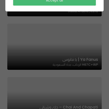
Entrecote Cafe De Paris | انتروكوت كافي
Accept all
Al Faisaliah Tower, طريق الملك فهد الفرعي، العليا، الرياض
12212, Saudi Arabia
Ya Fanus | يا فانوس
H67C+WP الرحاب، جدة السعودية
Chai And Chapati – جاي وشباتي