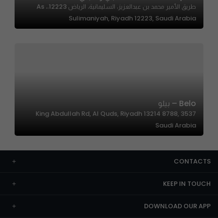
طريق الأمير محمد بن عبدالعزيز، السليمانية، الرياض 12223،، As
Sulimaniyah, Riyadh 12223, Saudi Arabia
Belo – بيلو
3537 King Abdullah Rd, Al Quds, Riyadh 13214 8788,
Saudi Arabia
CONTACTS
KEEP IN TOUCH
DOWNLOAD OUR APP