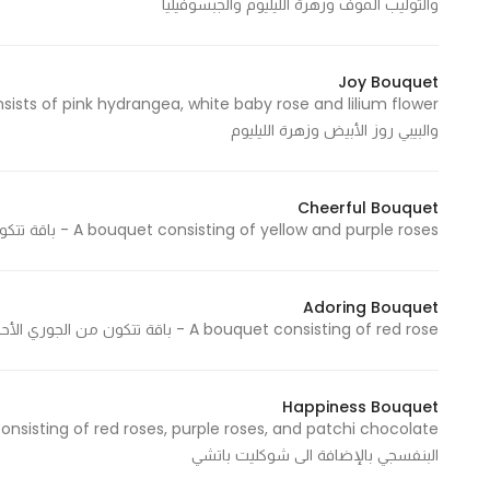
والتوليب الموف وزهرة الليليوم والجبسوفيليا
Statistics
Joy Bouquet
In order for
والبيبي روز الأبيض وزهرة الليليوم
us to
improve
the
Cheerful Bouquet
website's
A bouquet consisting of yellow and purple roses - باقة تتكون من الجوري الأصفر والجوري البنفسجي
functionality
and
structure,
Adoring Bouquet
based on
A bouquet consisting of red rose - باقة تتكون من الجوري الأحمر
how the
website is
Happiness Bouquet
used.
البنفسجي بالإضافة الى شوكليت باتشي
Experience