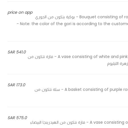
price on app
Bouquet consisting of rosé and gypsophilia flower, in addition to chocolate patchi - بوكية يتكون من الجوري
الخربزي وزهرة الجبسوفيليا بالإضافة الى شوكليت باتشي Note: the color of the gori is according to the customer's choice -
541.0 SAR
A vase consisting of white and pink roses, white baby rose, white hydrangea and lilium flower - فازة تتكون من
هرة الليليوم
173.0 SAR
A basket consisting of purple rose and lilium flower, in addition to chocolate from Bostani - سلة تتكون من
575.0 SAR
A vase consisting of white hydrangea, lilium flower, purple gori and white ravi - فازة تتكون من الهيدرينجا البيضاء