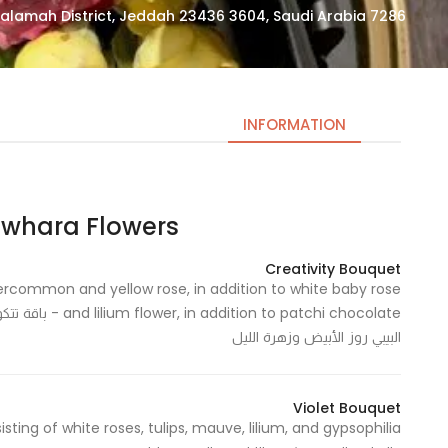
7286 Abdul Rahman Ibn Ahmad As Sidayri, As Salamah District, Jeddah 23436 3604, Saudi Arabia
INFORMATION
Aljawhara Flowers | أزهار ا
Necessary
These
Creativity Bouquet
cookies
ercommon and yellow rose, in addition to white baby rose
are not
o patchi chocolate
optional.
البيبي روز الأبيض وزهرة الليل
They are
needed
for the
Violet Bouquet
website to
function.