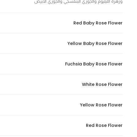
وزهرة الليليوم والجوري البنفسجي والجوري الأبيض
Marketing
By sharing
your
Red Baby Rose Flower
interests and
behavior as
Yellow Baby Rose Flower
you visit our
site, you
increase the
Fuchsia Baby Rose Flower
chance of
seeing
personalized
White Rose Flower
content and
offers.
Yellow Rose Flower
Red Rose Flower