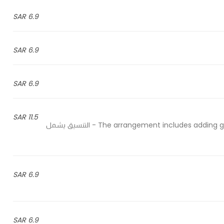
6.9 SAR
6.9 SAR
6.9 SAR
11.5 SAR
The arrangement includes adding gypsophila flower, some green leaves, and wrapping paper - التنسيق يشمل
6.9 SAR
6.9 SAR