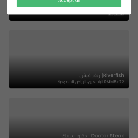
Burger 777 | برجر 777
Accept all
6533 طريق الملك عبدالعزيز، حي المصيف، الرياض 12465 2655،
السعودية
Riverfish| ريفر فيش
RMM5+72 الياسمين، الرياض السعودية
Doctor Steak | دكتور ستيك