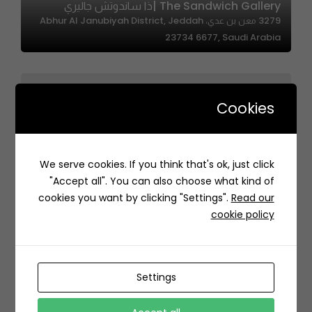
The Sandwich Gallery |ذا ساندوتش جاليري
3279 معن بن عدي، Abhur Al Janubiyah District, Jeddah
23734 6677, Saudi Arabia
Cookies
We serve cookies. If you think that's ok, just click
"Accept all". You can also choose what kind of
7113، الصحافة، الرياض 13315 2395، السعودية
cookies you want by clicking "Settings".
Read our
cookie policy
Settings