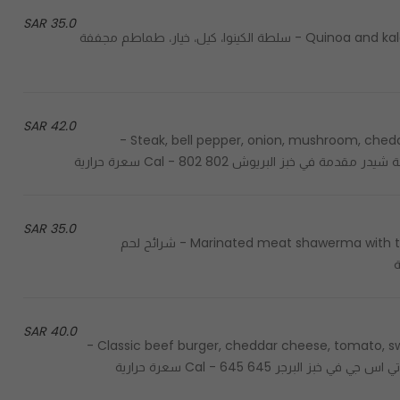
35.0 SAR
Quinoa and kale salad, cucumber, sundried tomato and balsamic sauce - سلطة الكينوا، كيل، خيار، طماطم مجففة
42.0 SAR
Steak, bell pepper, onion, mushroom, cheddar cheese with cream & ketchup sauce in brioche bread -
بز البريوش 802 Cal - 802 سعرة حرارية
35.0 SAR
Marinated meat shawerma with tahina, zaatar, tomato, onions, pickles & parsley in brioche - شرائح لحم
ة
40.0 SAR
Classic beef burger, cheddar cheese, tomato, sweet pickles, lettuce & special sauce served in burger bun -
رجر 645 Cal - 645 سعرة حرارية