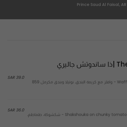
اليري
39.0 SAR
Waffles with hazelnut cream, nutella & caramelized hazelnuts - وافلز مع كريمة البندق، نوتيلا وبندق مكرمل 859
36.0 SAR
Shakshouka on chunky tomato sauce topped with labneh & mint served with sourdough - شكشوكة، طماطم،