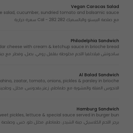
Vegan Caracas Salad
مع صلصة البيستو والبالسميك 282 Cal - 282 سعرة حرارية
Philadelphia Sandwich
ساندوتش فيلادلفيا اللحم مخلوطة بفلفل رومي، بصل، وفطر مع جبنة شيدر مقدمة في خ
Al Balad Sandwich
الانجوس المتبلة والمشوية مع طماطم، زعتر،بقدونس، مخلل، وطحين
Hamburg Sandwich
برجر اللحم الكلاسيكي، جبنة الشيدر، طماطم، مخلل حلو، خس، وصلصة تي اس جي في خبز الب