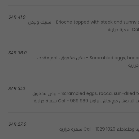
41.0 SAR
Brioche topped with steak and sunny side eggs with green salad and baby potatoes on the side - ستيك وبيض
36.0 SAR
Scrambled eggs, bacon, turkey, cheddar cheese, & special sauce on burger bun - بيض مخفوق ، لحم مقدد ،
31.0 SAR
Scrambled eggs, rocca, sun-dried tomato, Swiss cheese & pesto in brioche with hash browns - بيض مخفوق،
راونز 989 Cal - 989 سعرة حرارية
27.0 SAR