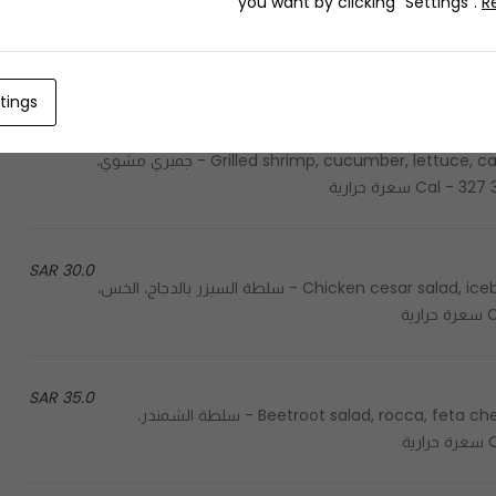
you want by clicking "Settings".
R
32.0 SAR
Loaded fries, cheese sauce, bacon, fried chicken
tings
35.0 SAR
Grilled shrimp, cucumber, lettuce, carrot, dry peanut, coriander, sweet corn & peanut dressing - جمبري مشوي،
30.0 SAR
Chicken cesar salad, iceberg lettuce, kale, parmesan, croutons and cesar dressing - سلطة السيزر بالدجاج، الخس،
35.0 SAR
Beetroot salad, rocca, feta cheese, caramelized walnut, grapes and vinaigrette dressing - سلطة الشمندر،