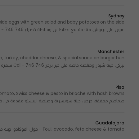
Sydney
عيون على بريوش مقدمة مع بطاطس وسلطة خضراء 746 Cal - 746 سعرة حرارية
Manchester
تيركي، جبنة شيدر وصلصة خاصة على خبز برجر 746 Cal - 746 سعرة حرارية
Pisa
طماطم مجففة، جرجير، جبنة سويسرية وصلصة البيستو مقدمة في خبز البريوش مع هاش ب
Guadalajara
Foul, avocado, feta cheese & tomato - فول، افوكادو، جبنة فيتا وطماطم 1029 Cal - 1029 سعرة حرارية