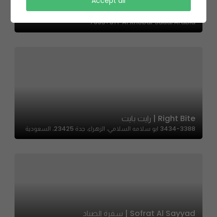
Accept all
Tabaq Alhijazi|طبق الحجازي
7693+87F Al Khobar Saudi Arabia
Right Bite | رايت بايت
3434-3388 ابو سلامه السلامي، الزهراء، جدة 23425، السعودية
Sofrat Al Sayyad | سفرة الصياد