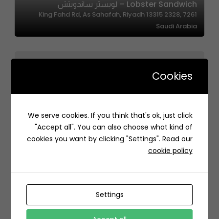
Lobster Sandwich – لوبستر ساندويتش
7261 King Fahd Rd, As Sahafah, Riyadh 13315 2328,
Saudi Arabia
Cookies
Pep & Co – پيپ & كو
We serve cookies. If you think that's ok, just click
Prince Faisal Bin Fahd Road, Al Hizam Al Akhdar, Store
"Accept all". You can also choose what kind of
#13, Al Khobar 34433, Saudi Arabia
cookies you want by clicking "Settings".
Read our
cookie policy
Settings