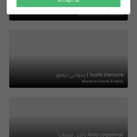
EL FORNAIO | الفورنايو
Accept all
South Tottenham Railway Station, Charing Cross,
London WC2N 5DU, UK
Sushi Demure | سوشي ديميور
Medina Saudi Arabia
Ahla Loqaimat | احلى لقيمات