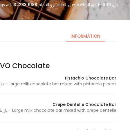
حي, 3119 طريق الملك فيصل، الطبيشي، الدمام 32233 9188، السعودية
INFORMATION
LEVO Chocolate – ليفو تشو
Necessary
These
Pistachio Chocolate Bar
cookies
Large milk chocolate bar mixed with pistachio pieces - بار شوكولاتة بالحليب كبير ممزوج بقطع الفستق
are not
optional.
They are
Crepe Dentelle Chocolate Bar
needed
Large milk chocolate bar mixed with crepe dentelle - بار شوكولاتة بالحليب كبير ممزوج مع كريب دانتيل
for the
website to
function.