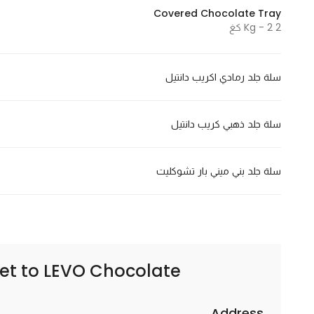
Covered Chocolate Tray
Marketing
2 Kg - 2 كغ
By sharing
your
interests and
سلة جلد رمادي اكريب دانتيل
behavior as
you visit our
site, you
سلة جلد ذهبي كريب دانتيل
increase the
chance of
سلة جلد بني ميني بار تشوكليت
seeing
personalized
content and
offers.
LEVO Chocolate – ليفو تشوكلت
et to
Address