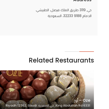
حي, 3119 طريق الملك فيصل، الطبيشي،
الدمام 32233 9188، السعودية
Related Restaurants
Oze – أوز
6331 King Abdullah Rd, حي المحمدية، Riyadh 12362, Saudi