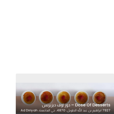
Dose Of Desserts – دوز اوف ديزيرتس
7927 ابراهيم بن عبد الله الطويل، 4870، حي العاصمة، Ad Diriyah