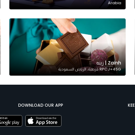
Arabia
Zainh | زينه
RPCJ+45G قرطبة، الرياض السعودية
DOWNLOAD OUR APP
KE