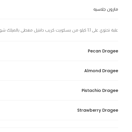
In order for
مارون جلاسيه
our website
to perform
as well as
علبة تحتوي على 1.1 كيلو من بسكويت كريب دانتيل مغطى بالميلك شوكليت الفاخر
possible
during your
visit. If you
Pecan Dragee
refuse
these
Almond Dragee
cookies,
some
functionality
Pistachio Dragee
will
disappear
from the
Strawberry Dragee
website.