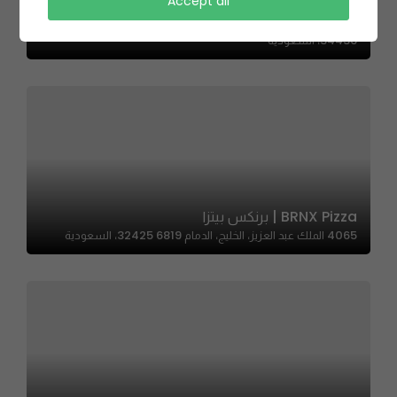
DAO BOUTIQE | داو بوتيك
Accept all
3972 طريق الأمير فيصل بن فهد، الحزام الأخضر، 6293، الخبر
34436، السعودية
BRNX Pizza | برنكس بيتزا
4065 الملك عبد العزيز، الخليج، الدمام 32425 6819، السعودية