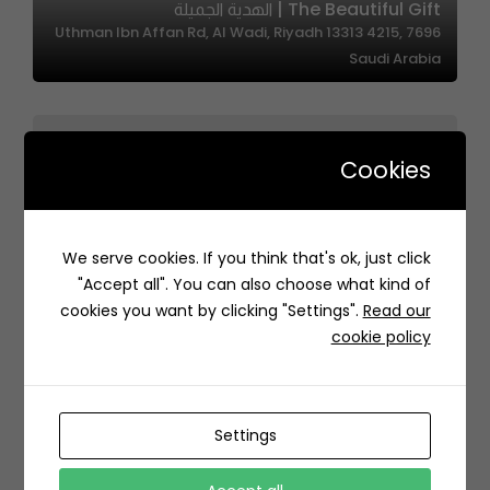
The Beautiful Gift | الهدية الجميلة
7696 Uthman Ibn Affan Rd, Al Wadi, Riyadh 13313 4215,
Saudi Arabia
Cookies
We serve cookies. If you think that's ok, just click
CHOCO LAB | تشوكو لاب
"Accept all". You can also choose what kind of
94X3+7P2 الدمام السعودية
cookies you want by clicking "Settings".
Read our
cookie policy
Settings