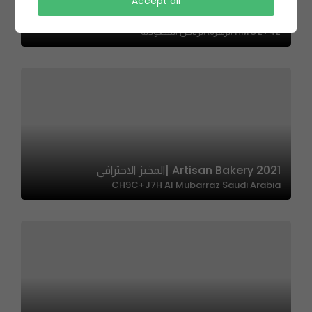
Accept all
Loches | لوش
HMC2+42 الزهرة، الرياض السعودية
2021 Artisan Bakery |المخبز الاحترافي
CH9C+J7H Al Mubarraz Saudi Arabia