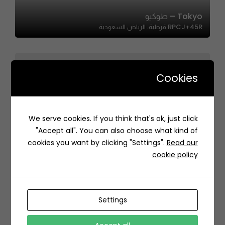
Tokyo – طوكيو
RPCJ+45R قرطبة، الرياض السعودية
Cookies
Madeleine – مادلين
Riyadh Front Mall Gate 3 8793-3718 SA، King Khalid
We serve cookies. If you think that's ok, just click
International Airport Terminal 1, King Khalid
"Accept all". You can also choose what kind of
International Airport, Riyadh 13413, Saudi Arabia
cookies you want by clicking "Settings".
Read our
cookie policy
Settings