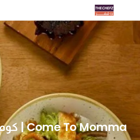
Come To Momma | كوم تو موما