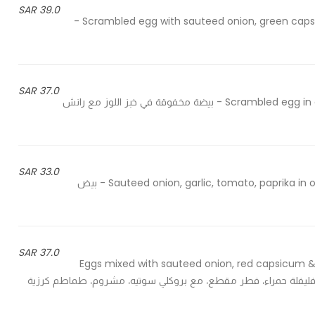
39.0 SAR
Scrambled egg with sauteed onion, green capsicum, kraft cheese, tomato and zaatar powder seasoned -
37.0 SAR
Scrambled egg in almond bun spread with chipotle ranch and salad on side - بيضة مخفوقة في خبز اللوز مع رانش
33.0 SAR
Sauteed onion, garlic, tomato, paprika in olive oil, tomato sauce, coriander leaves, cream and eggs - بيض
37.0 SAR
Eggs mixed with sauteed onion, red capsicum &
زوج مع بصل مقلي، فليفلة حمراء، فطر مقطع، مع بروكلي سوتيه، مشروم، طماطم كرزية