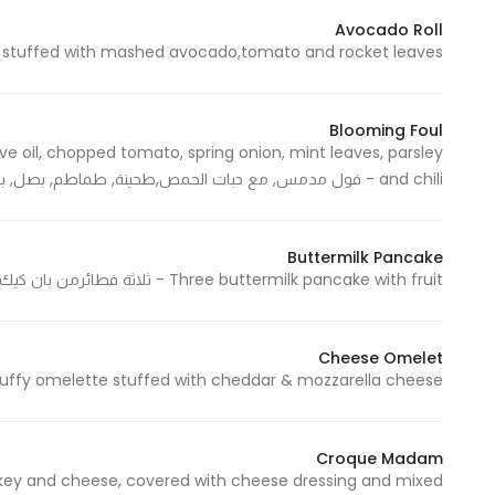
Avocado Roll
Egg stuffed with mashed avocado,tomato and rocket leaves - بيض بالأفو
Statistics
In order for
Blooming Foul
us to
e oil, chopped tomato, spring onion, mint leaves, parsley
improve
and chili - فول مدمس, مع حبات الحمص,طحينة, طماطم, بصل, بقدونس, نعناع ، زيت الزيتون
the
website's
functionality
Buttermilk Pancake
and
Three buttermilk pancake with fruit - ثلاثة فطائرمن بان كيك زبدة الحليب مع الفاكهة
structure,
based on
how the
Cheese Omelet
Fluffy omelette stuffed with cheddar & mozzarella cheese - أومليت محشو بالجبن الشيدر وجبنة الموزاري
website is
used.
Croque Madam
key and cheese, covered with cheese dressing and mixed
Experience