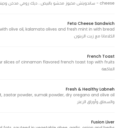
cheese - ساندويتش مخبوز محشو بالبيض ، ديك رومي مدخن وجبنة ، مغطى بصلصة الجبن والجبن المختلط
In order for
our website
to perform
Feta Cheese Sandwich
as well as
possible
الكلاماتا مع زيت الزبتون
during your
visit. If you
French Toast
refuse
these
الفاكهة
cookies,
some
functionality
Fresh & Healthy Labneh
will
disappear
والسماق وأوراق الزعتر
from the
website.
Fusion Liver