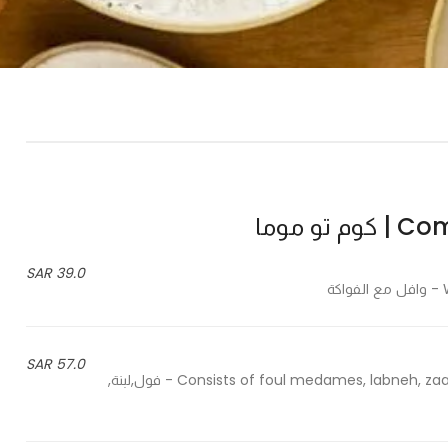
و موما
39.0 SAR
57.0 SAR
Consists of foul medames, labneh, zaatar with oil, honey, feta cheese, cream & kalamata olives - فول,لبنة,