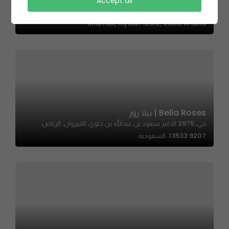
Glaze Donuts – قليز دونات
Accept all
حي, 6860 Prince Sultan Ibn Abdulaziz, Al Mathar Ash
Shamali, Riyadh 12312, Saudi Arabia
Bella Roses | بيلا روز
حي, 2975 الامير سعود بن عبدالله بن جلوي، القيروان، الرياض
13533 9207، السعودية