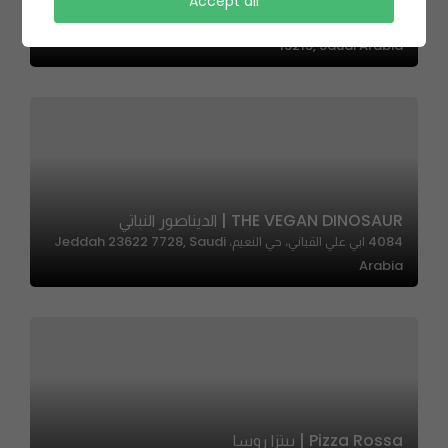
Veal Burger -ڤيل برجر
Accept all
Prince Bandar Ibn Abd Al Aziz, King Faisal Dt., Riyadh
13215, Saudi Arabia
THE VEGAN DINOSAUR | الديناصور النباتي
4084 ابي علي القباني، حي النعيم، Jeddah 23622 7728, Saudi
Arabia
Pizza Rossa | بيتزا روسا