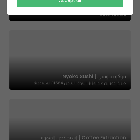
Falafel Alsham | فلافل الشام
Accept all
شارع محمد الطويل - حي مشرفة، Mishrifah, Jeddah 23331,
Saudi Arabia
نيوكو سوشي | Nyoko Sushi
طريق عمر بن عبدالعزيز، الربوة، الرياض 11564، السعودية
Coffee Extraction | استخلاص القهوة