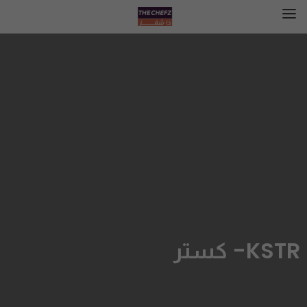
KSTR- كستر