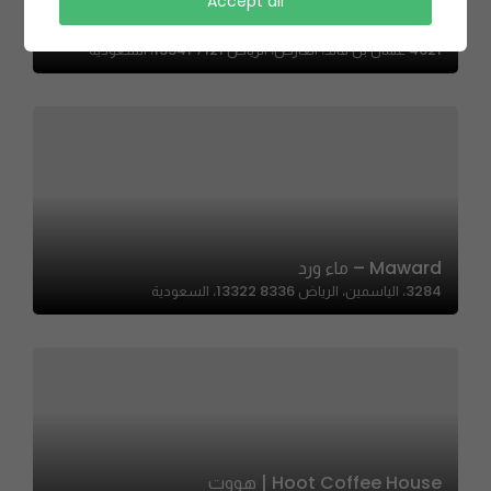
Accept all
Alwonderful | الوندرفل
4621 عثمان بن قائد، العارض، الرياض 13341 7121، السعودية
Maward – ماء ورد
3284، الياسمين، الرياض 13322 8336، السعودية
Hoot Coffee House | هووت