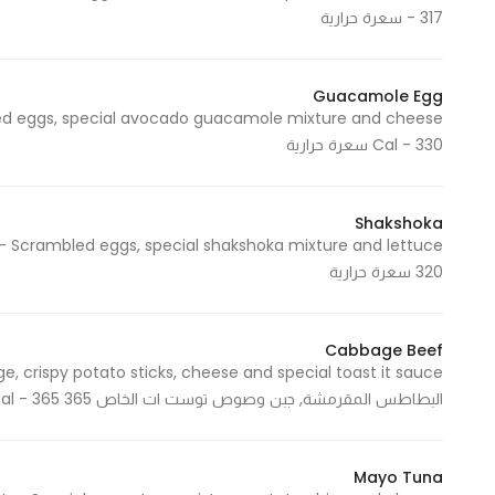
- 317 سعرة حرارية
In order for
our website
to perform
Guacamole Egg
as well as
possible
Cal - 330 سعرة حرارية
during your
visit. If you
refuse
Shakshoka
these
320 سعرة حرارية
cookies,
some
functionality
Cabbage Beef
will
disappear
البطاطس المقرمشة, جبن وصوص توست ات الخاص 365 Cal - 365 سعرة حرارية
from the
website.
Mayo Tuna