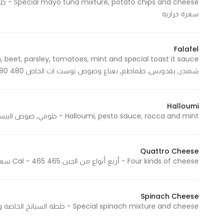
Marketing
سعرة حرارية
By sharing
your
interests and
Falafel
behavior as
شمندر, بقدونس, طماطم, نعناع وصوص توست ات الخاص 480 Cal - 480 سعرة حرارية
you visit our
site, you
increase the
Halloumi
chance of
Halloumi, pesto sauce, rocca and mint - حلومي, صوص البيستو, جرجير ونعناع 325 Cal - 325 سعرة حرارية
seeing
personalized
content and
Quattro Cheese
offers.
Four kinds of cheese - أربع أنواع من الجبن 465 Cal - 465 سعرة حرارية
Spinach Cheese
Special spinach mixture and cheese - خلطة السبانخ الخاصة والجبن 224 Cal - 224 سعرة حرارية