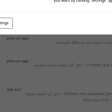
you want by clicking "Settings".
R
price on app
tings
price on app
price on app
Chicken, rice, seaweed, sesame, crispy flakes, sweet sauce, spicy sauce - دجاج ، أرز، أعشاب بحرية، سمسم،
41.0 SAR
Chicken, rice, seaweed, green onion, spicy sauce, garlic sauce, sweet sauce, sesame - دجاج، أرز، أعشاب بحرية،