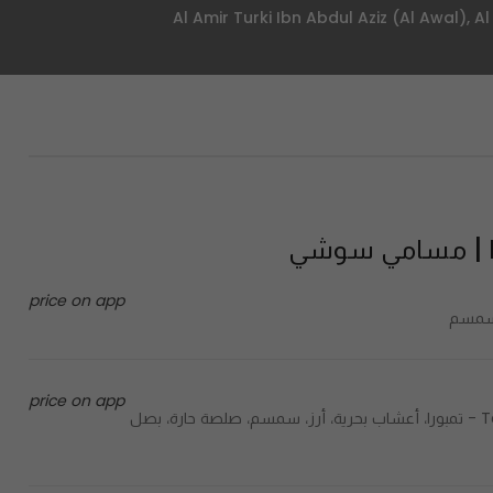
price on app
price on app
Tempura, seaweed, rice, sesame, spicy sauce, green onion - تمبورا، أعشاب بحرية، أرز، سمسم، صلصة حارة، بصل