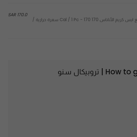
170.0 SAR
Pineapple ice cream with pineapple juice - عصير الأناناس مع ايس كريم الأناناس 170 Cal / 1 Pc - 170 سعرة حرارية /
How to 