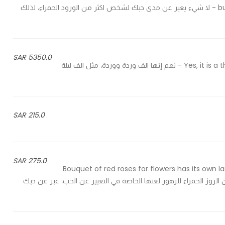
but rather a beautiful bouquet of 50 red roses tied by hand - لا شيء يعبر عن مدى حبك لشخص اكثر من الورود الحمراء، لذلك
5350.0 SAR
Yes, it is a thousand roses and a rose, Like a thousand and one nights - نعم إنها الف وردة ووردة، مثل الف ليلة
215.0 SAR
275.0 SAR
Bouquet of red roses for flowers has its own l
distinctive bouquet of flowers - بوكية من الروز الحمراء للزهور لغتها الخاصة في التعبير عن الحب، عبر عن حبك