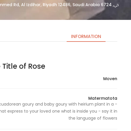
حي, 6724 Imam Saud Bin Abdulaziz Bin Mohammed Rd, Al Izdihar, Riyadh 12486, Saudi Arabia
INFORMATION
The Title of Rose | عنوان
Necessary
These
Moven
cookies
are not
optional.
Matermatota
They are
 Ecuadorean goury and baby goury with heirium plant in a
needed
hat express to your loved one what is inside you - say it in
for the
the language of flowers
website to
function.