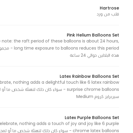
Hartrose
قلب من ورد
Statistics
In order for
Pink Helium Balloons Set
us to
 note: the raft period of these balloons is about 24 hours,
improve
the
هذة البلالين حوالي 24 ساعة
website's
functionality
and
Latex Rainbow Balloons Set
structure,
rate, nothing adds a delightful touch like 6 latex rainbow
based on
how the
سيربرايز كروم Medium
website is
used.
Latex Purple Balloons Set
lebrate, nothing adds a touch of joy and joy like 6 purple
Experience