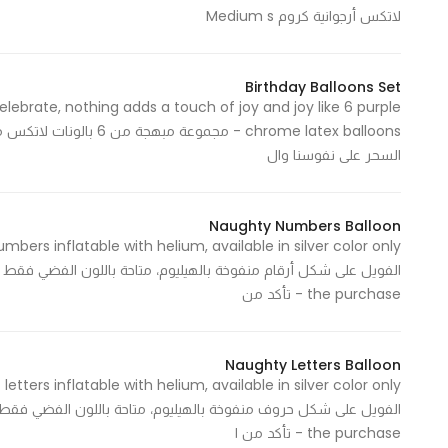
لاتكس أرجوانية كروم Medium s
In order for
our website
to perform
Birthday Balloons Set
as well as
lebrate, nothing adds a touch of joy and joy like 6 purple
possible
chrome latex balloons - م
during your
السحر على نفوسنا وال
visit. If you
refuse
these
Naughty Numbers Balloon
cookies,
some
the purchase - تأكد من
functionality
will
disappear
Naughty Letters Balloon
from the
website.
the purchase - تأكد من ا