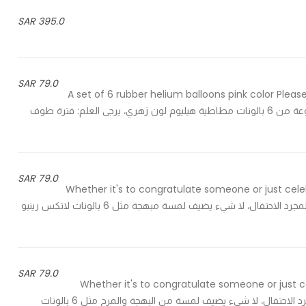
395.0 SAR
79.0 SAR
A set of 6 rubber helium balloons pink color Please
long time exposure to balloons reduces this period - مجموعة من 6 بالونات مطاطية هيليوم لون زهري، يرجى العلم: فترة طوف
79.0 SAR
Whether it's to congratulate someone or just celeb
surprise chrome balloons - سواء كان ذلك لتهنئة شخص ما أو لمجرد الاحتفال، لا شيء يضيف لمسة مبهجة مثل 6 بالونات لاتكس رينبو
79.0 SAR
Whether it's to congratulate someone or just ce
chrome latex balloons - سواء كان ذلك لتهنئة شخص ما أو لمجرد الاحتفال، لا شيء يضيف لمسة من البهجة والمرح مثل 6 بالونات