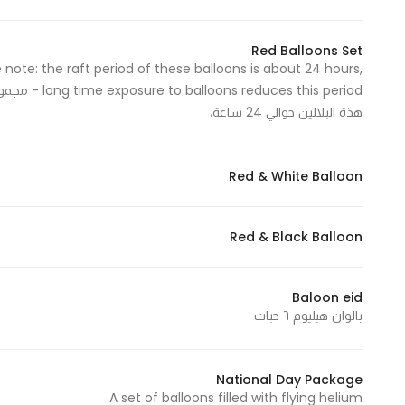
Marketing
By sharing
Red Balloons Set
your
 note: the raft period of these balloons is about 24 hours,
interests and
behavior as
هذة البلالين حوالي 24 ساعة،
you visit our
site, you
Red & White Balloon
increase the
chance of
seeing
Red & Black Balloon
personalized
content and
offers.
Baloon eid
بالوان هيليوم ٦ حبات
A set of balloons filled with flying helium