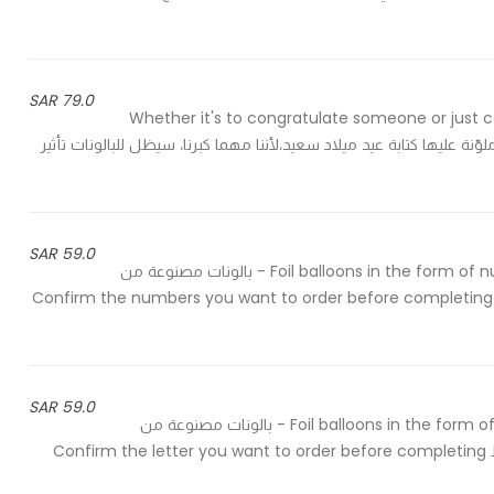
79.0 SAR
Whether it's to congratulate someone or just ce
جموعة مبهجة من 6 بالونات لاتكس ملوّنة عليها كتابة عيد ميلاد سعيد،لأننا مهما كبرنا، سيظل للبالونات تأثير
59.0 SAR
Foil balloons in the form of numbers inflatable with helium, available in silver color only - بالونات مصنوعة من
الفويل على شكل أرقام منفوخة بالهيليوم، متاحة باللون الفضي فقط Confirm the numbers you want to order before completing
59.0 SAR
Foil balloons in the form of letters inflatable with helium, available in silver color only - بالونات مصنوعة من
الفويل على شكل حروف منفوخة بالهيليوم، متاحة باللون الفضي فقط Confirm the letter you want to order before completing