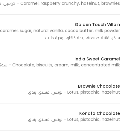
Caramel, raspberry crunchy, hazelnut, brownies - كراميل، توت كرانشي، بندق، براونيز
In order for
our website
to perform
Golden Touch Villain
as well as
possible
سكر، فانيلا طبيعية، زبدة كاكاو، بودرة حليب
during your
visit. If you
India Sweet Caramel
refuse
Chocolate, biscuits, cream, milk, concentrated milk - شوكولاتة، بسكويت، قشطة، حليب، حليب مركز
these
cookies,
some
Brownie Chocolate
functionality
Lotus, pistachio, hazelnut - لوتس، فستق، بندق
will
disappear
from the
Konafa Chocolate
website.
Lotus, pistachio, hazelnut - لوتس، فستق، بندق