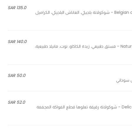
135.0 SAR
Belgian chocolate, Belgian ganache, Swiss caramel, luxury biscuits - شوكولاتة بلجيكي، الغاناش البلجيكي، الكراميل
140.0 SAR
Natural pistachio, cocoa butter, natural vanilla berries, caramel - فستق طبيعي، زبدة الكاكاو، توت، فانيلا طبيعية،
50.0 SAR
52.0 SAR
Delicate chocolate topped with pieces of dried fruits and nuts - شوكولاتة رقيقة تعلوها قطع الفواكة المجففة