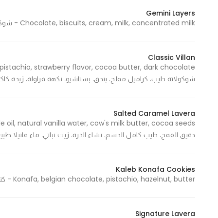
Gemini Layers
Chocolate, biscuits, cream, milk, concentrated milk - شوكولاتة، بسكويت، قشطة، حليب، حليب مركز
Statistics
In order for
Classic Villan
us to
improve
شوكولاتة حليب، كراميل مملح، بندق، بستاشيو، نكهة فراولة، زبدة كاكا
the
website's
functionality
Salted Caramel Lavera
and
structure,
دقيق القمح، حليب كامل الدسم، نشاء الذرة، زيت نباتي، ماء فانيلا طبيعي
based on
how the
website is
Kaleb Konafa Cookies
Konafa, belgian chocolate, pistachio, hazelnut, butter - كنافة، شوكولاتة بلجيكية، فستق، بندق، زبدة
used.
Signature Lavera
Experience