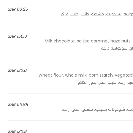
63.25 SAR
156.0 SAR
Milk chocolate, salted caramel, hazelnuts, pistachio, strawberry flavor, cocoa butter, dark chocolate -
و، شوكولاتة داكنة
130.0 SAR
Wheat flour, whole milk, corn starch, vegetable oil, natural vanilla water, cow's milk butter, cocoa seeds -
ة، زبدة حليب البقر، بذور الكاكو
53.88 SAR
130.9 SAR