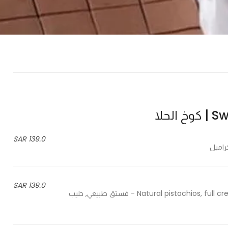
لحلا
139.0 SAR
139.0 SAR
Natural pistachios, full cream milk powder, berries, nuts, full cream cream, caramel - فستق طبيعي, حليب