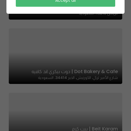
LE PAVILLON | لو بافيون
Accept all
3556 طريق الملك عبدالله، الحمراء، الرياض 13216 6389،، الحمراء،
الرياض 13216، السعودية
Dot Bakery & Cafe | دوت بيكري اند كافيه
شارع الأمير تركي، الكورنيش، الخبر 34414، السعودية
Beit Karam | بيت كرم