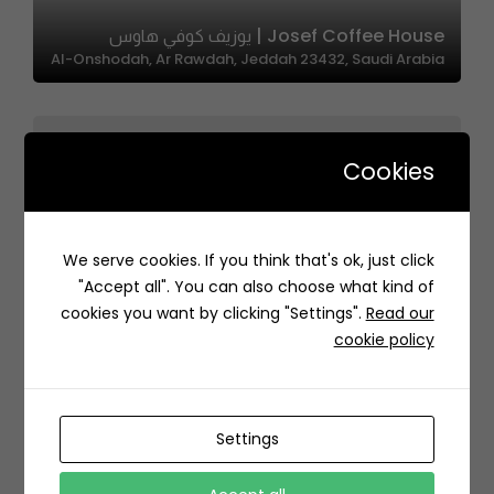
Josef Coffee House | يوزيف كوفي هاوس
Al-Onshodah, Ar Rawdah, Jeddah 23432, Saudi Arabia
Cookies
We serve cookies. If you think that's ok, just click
Café Aziz | كافي عزيز
"Accept all". You can also choose what kind of
H42V+GC Ar Rawdah, Jeddah Saudi Arabia
cookies you want by clicking "Settings".
Read our
cookie policy
Settings