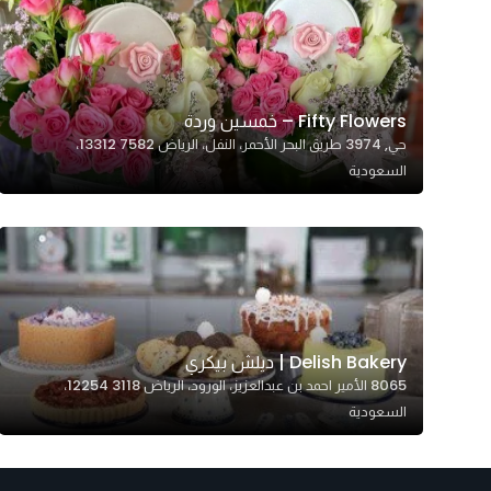
Fifty Flowers – خمسين وردة
حي, 3974 طريق البحر الأحمر، النفل، الرياض 13312 7582،
السعودية
Delish Bakery | ديلش بيكري
8065 الأمير احمد بن عبدالعزيز، الورود، الرياض 12254 3118،
السعودية