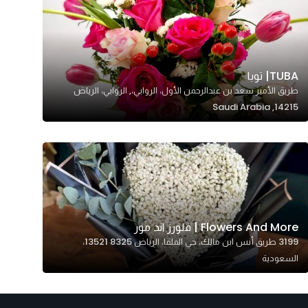
TUBA| توبا
طريق الأمير سعد بن عبدالرحمن الأول، الروابي،, الروابي، الرياض
14215, Saudi Arabia
Flowers And More | فلورز اند مور
3199 طريق أنس ابن مالك، حي الملقا، الرياض 13521 8325،
السعودية