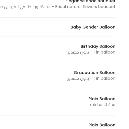
Elegance Bride Bouquet
Bridal natural flowers bouquet - مسكة ورد طبيعي للعروس Medium size - حجم وسط
Statistics
Baby Gender Balloon
In order for
us to
improve
Birthday Balloon
the
Tin balloon - بالون قصدير
website's
functionality
and
Graduation Balloon
structure,
Tin balloon - بالون قصدير
based on
how the
Plain Balloon
website is
مدة 10 ساعات
used.
Plain Balloon
Experience