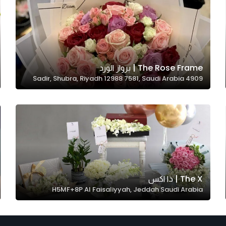
The Rose Frame | برواز الورد
4909 Sadir, Shubra, Riyadh 12988 7581, Saudi Arabia
The X | ذا اكس
H5MF+8P Al Faisaliyyah, Jeddah Saudi Arabia