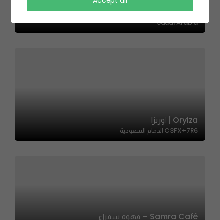
ROSEMARY | روزماري
Accept all
خلف بنك الراجحي, Al-Shakireen, Al-Safa, Jeddah 23455,
Saudi Arabia
Oryiza | اوريزا
C3FX+7R6 الدمام السعودية
Samra Café – قهوة سمراء