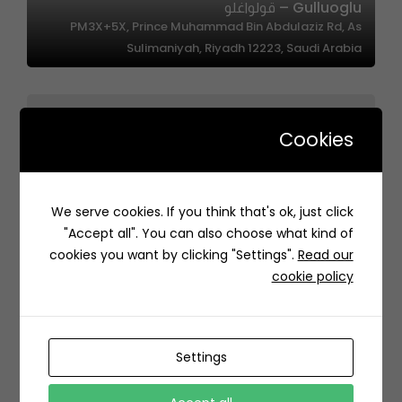
Gulluoglu – قولواغلو
PM3X+5X, Prince Muhammad Bin Abdulaziz Rd, As
Sulimaniyah, Riyadh 12223, Saudi Arabia
Cookies
1610 Bagel | 1610 بيجل
We serve cookies. If you think that's ok, just click
2640 Al Batarji, AZ Zahra District, Jeddah 23522 6900,
"Accept all". You can also choose what kind of
Saudi Arabia
cookies you want by clicking "Settings".
Read our
cookie policy
Settings