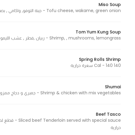
Miso Soup
In order for
Tofu cheese, wakame, green onion - جبنة التوفو, واكامي , بصل أخضر 35 Cal - 35 سعرة حرارية
our website
to perform
as well as
Tom Yum Kung Soup
possible
Shrimp, , mushrooms, lemongrass - ربيان ,فطر , عشب الليمون 80 Cal - 80 سعرة حرارية
during your
visit. If you
Spring Rolls Shrimp
refuse
140 Cal - 140 سعرة حرارية
these
cookies,
some
Shumai
functionality
Shrimp & chicken with mix vegetables - جمبري و دجاج ممزوج مع تشكيلة من خضروات 140 Cal - 140 سعرة حرارية
will
disappear
from the
Beef Tasco
website.
حرارية