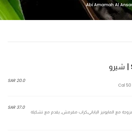
20.0 SAR
37.0 SAR
Crunchy crab with fresh selec - كراب ممزوجة مع المايونيز الياباني,كراب مقرمش, يقدم مع تشكيلة