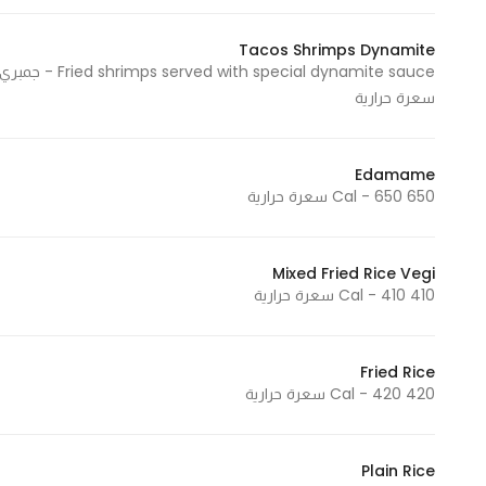
Marketing
Tacos Shrimps Dynamite
By sharing
your
سعرة حرارية
interests and
behavior as
you visit our
Edamame
site, you
650 Cal - 650 سعرة حرارية
increase the
chance of
seeing
Mixed Fried Rice Vegi
410 Cal - 410 سعرة حرارية
personalized
content and
offers.
Fried Rice
420 Cal - 420 سعرة حرارية
Plain Rice