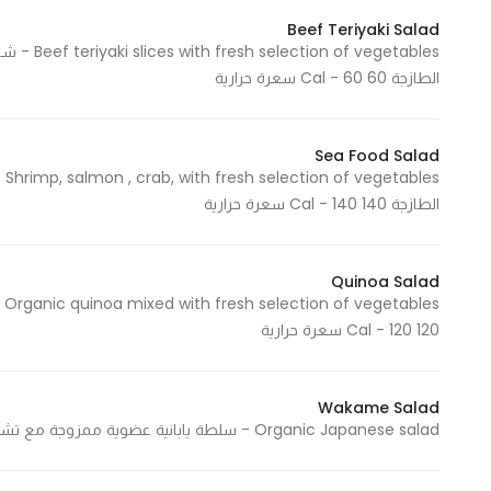
Beef Teriyaki Salad
egetables
الطازجة 60 Cal - 60 سعرة حرارية
Statistics
In order for
us to
Sea Food Salad
improve
es
the
الطازجة 140 Cal - 140 سعرة حرارية
website's
functionality
and
Quinoa Salad
structure,
es
based on
120 Cal - 120 سعرة حرارية
how the
website is
Wakame Salad
used.
Organic Japanese salad - سلطة يابانية عضوية ممزوجة مع تشكيلة من الخضروات الطازجة 70 Cal - 70 سعرة حرارية
Experience