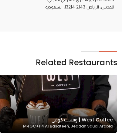
القدس، الرياض 13214 2143، السعودية
Statistics
In order for
us to
improve
the
website's
Related Restaurants
functionality
and
structure,
based on
how the
website is
used.
West Coffee | ويست كوفي
M4GC+P4 Al Basateen, Jeddah Saudi Arabia
Experience