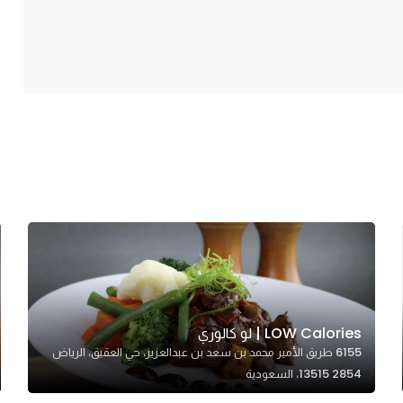
LOW Calories | لو كالوري
6155 طريق الأمير محمد بن سعد بن عبدالعزيز، حي العقيق، الرياض
13515 2854، السعودية