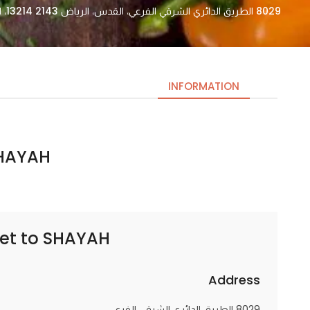
8029 الطريق الدائري الشرقي الفرعي، القدس، الرياض 13214 2143، السعودية
INFORMATION
SHAYAH | ش
Necessary
These
cookies
are not
optional.
SHAYAH | شايه
et to
They are
needed
for the
Address
website to
function.
8029 الطريق الدائري الشرقي الفرعي،