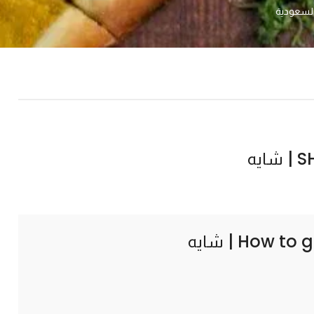
ايه
How to g