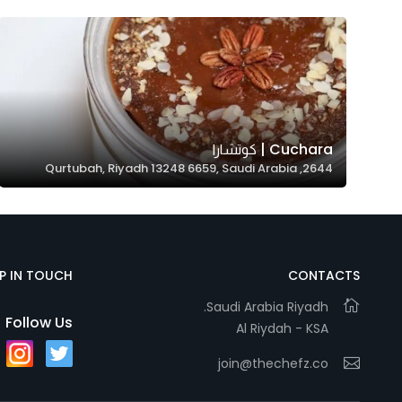
In order for
our website
to perform
as well as
possible
during your
visit. If you
2644, Qurtubah, Riyadh 13248 6659, Saudi Arabia
refuse
these
cookies,
some
functionality
EP IN TOUCH
CONTACTS
will
Saudi Arabia Riyadh.
disappear
Follow Us
Al Riydah - KSA
from the
website.
join@thechefz.co