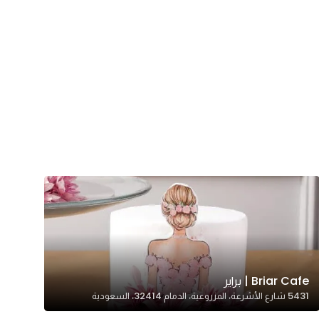
Briar Cafe | براير
5431 شارع الأشرعة، المزروعية، الدمام 32414، السعودية