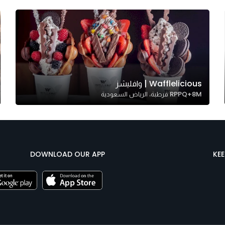
Wafflelicious | وافليشز
RPPQ+8M قرطبة، الرياض السعودية
DOWNLOAD OUR APP
KE