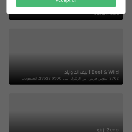
Whip ! | ! وب
Accept all
7588 Al Amir Sultan, حي الزهراء، Jeddah 23425 3986,
Saudi Arabia
Beef & Wild | بيف اند وايلد
2762 البترجي فرعي، حي الزهراء، جدة 23522 6900، السعودية
Zeno| زينو