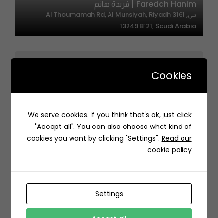
Faredah Hanim | فريدة هانم
حي, 3161 Al Thoumamah Rd, Al Munsiyah, Riyadh
13249 8121, Saudi Arabia
Cookies
We serve cookies. If you think that's ok, just click
Totii Sweet | توتي سويت
"Accept all". You can also choose what kind of
MPV4+W47 As Sulimaniyah, Riyadh Saudi Arabia
cookies you want by clicking "Settings".
Read our
cookie policy
Settings