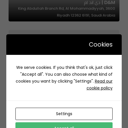
D&M | دي اند ام
3600 King Abdullah Branch Rd, Al Mohammadiyyah,
Riyadh 12362 6191, Saudi Arabia
Cookies
We serve cookies. If you think that's ok, just click
Thirsty | ثيرستي
"Accept all". You can also choose what kind of
QMPJ+WMP الوادي، الرياض السعودية
cookies you want by clicking "Settings".
Read our
cookie policy
Settings