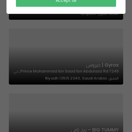
Accept all
Trieste | تريستي
المدينة المنورة السعودية
Gyros | جيروس
7245 Prince Muhammad Ibn Saad Ibn Abdulaziz Rd, حي
العقيق، Riyadh 13515 2340, Saudi Arabia
BIG TUMMY – بيج تامي