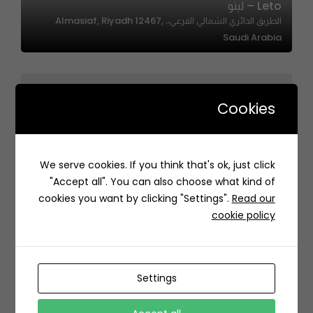
Leto – ليتو
الطريق الدائري الشمالي الفرعي،، Almasiaf, Riyadh 12467,
Saudi Arabia
Cookies
We serve cookies. If you think that's ok, just click
Flowers Yard | باحة الورد
"Accept all". You can also choose what kind of
Medina Saudi Arabia
cookies you want by clicking "Settings".
Read our
cookie policy
Settings