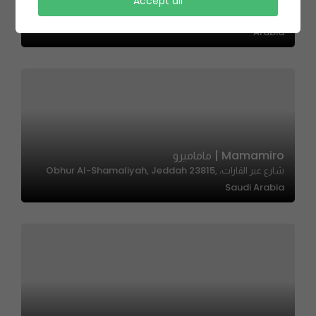
BHAR | بهار
Accept all
7448 Al Andalus, الحمراء، Jeddah 23212 3268, Saudi
Arabia
Mamamiro | ماماميرو
شارع عبر القارات، Obhur Al-Shamaliyah, Jeddah 23815,
Saudi Arabia