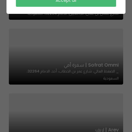
Accept all
Pizza Rific | بيتزا ريفك
شارع عثمان بن عفان، الجامعيين، الدمام 32254، السعودية
Sofrat Ommi | سفرة أمي
_ الضغط العالي، شارع عمر بن الخطاب، أحد، الدمام 32264،
السعودية
Arev | اريف