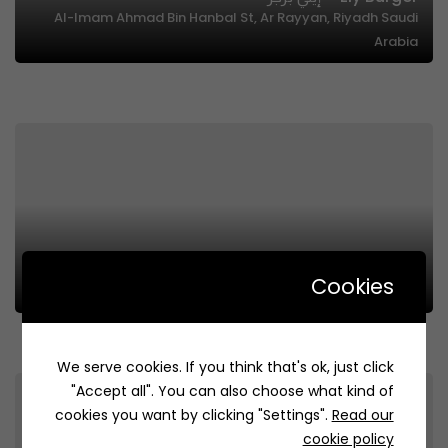
Al-Imam Ahmad Bin Hanbal St, Ar Rayyan, Riyadh Saudi
Arabia
Masarat Gifts | مسرات للهدايا
Cookies
3452، الجزيرة، الرياض 14251 7129، السعودية
We serve cookies. If you think that's ok, just click
"Accept all". You can also choose what kind of
cookies you want by clicking "Settings".
Read our
cookie policy