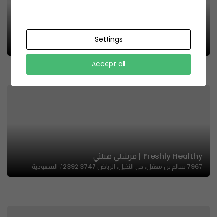
Luna Sweet | لونا سويت
Settings
8001 وادي سلم، الاندلس، الرياض 13212 2930، السعودية
Accept all
Freshly Healthy | فرشلي هيلثي
7967 سالم بن معقل، حي النخيل، الرياض 12392 3747، السعودية