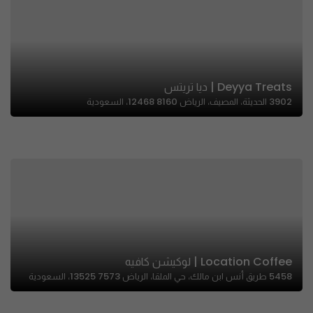
Deyya Treats | ديا تريتس
3902 الحديثة، المصيف، الرياض 12468 8160، السعودية
Location Coffee | لوكيشن كافيه
5458 طريق أنس ابن مالك، حي الملقا، الرياض 13525 7573، السعودية