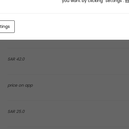
you want by clicking "Settings".
R
33.0 SAR
tings
37.0 SAR
42.0 SAR
price on app
25.0 SAR