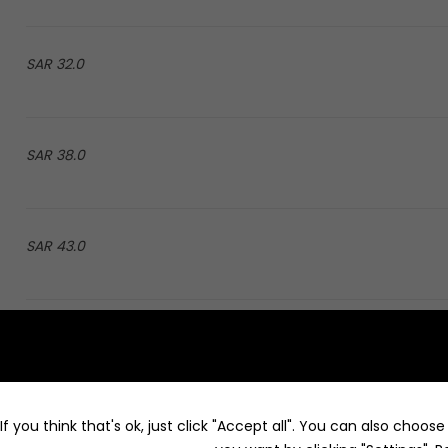
32.0 SAR
38.0 SAR
43.0 SAR
price on app
price on app
f you think that's ok, just click "Accept all". You can also choos