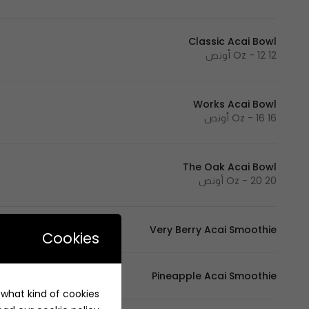
Classic Acai Bowl
12 Oz - 12 أونص
Works Acai Bowl
16 Oz - 16 أونص
The Oak Acai Bowl
20 Oz - 20 أونص
Very Berry Acai Smoothie
Cookies
Pineapple Acai Smoothie
e what kind of cookies