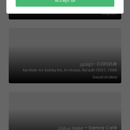
Manoosha Alreef | منؤشة الريف
Accept all
Unnamed Road, الهفوف‎ 36422،، السلام الثاني، المبرز 36422،
السعودية
COFLEUR -كوفلور
7089 Abi Bakr As Siddiq Rd, An Nada, Riyadh 13317,
Saudi Arabia
Samra Café – قهوة سمراء