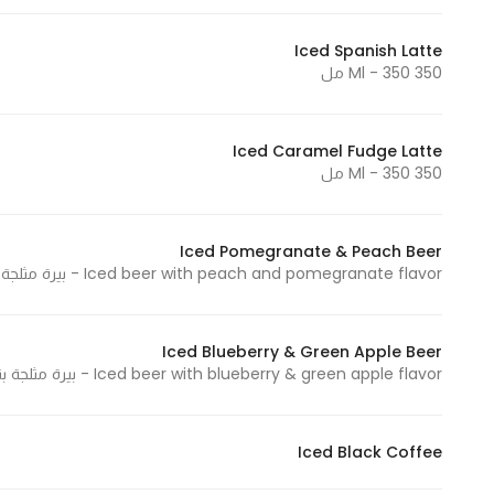
Marketing
Iced Spanish Latte
By sharing
350 Ml - 350 مل
your
interests and
behavior as
Iced Caramel Fudge Latte
you visit our
350 Ml - 350 مل
site, you
increase the
chance of
Iced Pomegranate & Peach Beer
seeing
Iced beer with peach and pomegranate flavor - بيرة مثلجة بنكهة الخوخ والرمان
personalized
content and
Iced Blueberry & Green Apple Beer
offers.
Iced beer with blueberry & green apple flavor - بيرة مثلجة بنكهة التوت الأزرق والتفاح الأخضر
Iced Black Coffee