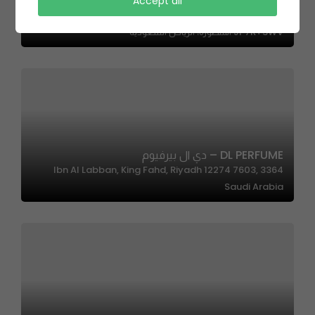
Accept all
La Vie | لا ڤي
JP7R+3WV المنصورة، الرياض السعودية
DL PERFUME – دي ال بيرفيوم
3364 Ibn Al Labban, King Fahd, Riyadh 12274 7603,
Saudi Arabia