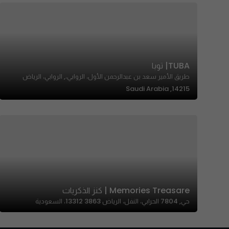
TUBA| توبا
طريق الأمير سعد بن عبدالرحمن الأول، الروابي،, الروابي، الرياض
14215, Saudi Arabia
Memories Treasare | كنز الذكريات
حي, 7804 الحرابي، النفل، الرياض 13312 3863، السعودية