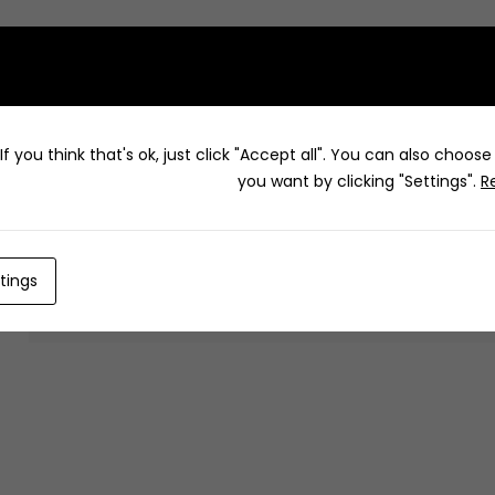
How to g
f you think that's ok, just click "Accept all". You can also choos
you want by clicking "Settings".
R
tings