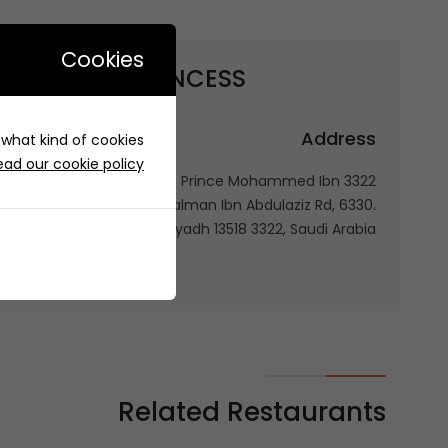
Cookies
LITTLE PRINCESS | ليتل برنسس
et to
Address
e what kind of cookies
ead our cookie policy
3322 Prince Mohammed Ibn
Salman Ibn Abdulaziz Rd, 6330،
Riyadh 13518 3322, Saudi Arabia
Related Restaurants